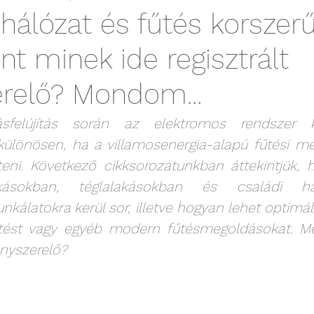
hálózat és fűtés korszerűs
t minek ide regisztrált
erelő? Mondom...
sfelújítás során az elektromos rendszer kor
különösen, ha a villamosenergia-alapú fűtési me
eni. Következő cikksorozatunkban áttekintjük, h
lakásokban, téglalakásokban és családi h
unkálatokra kerül sor, illetve hogyan lehet optimál
tést vagy egyéb modern fűtésmegoldásokat. Me
lanyszerelő?