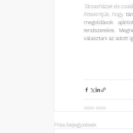
Társasházak és csalá
Áttekintjük, hogy 
tá
megoldások ajánlot
rendszerekre. Megn
választani az adott 
Friss bejegyzések