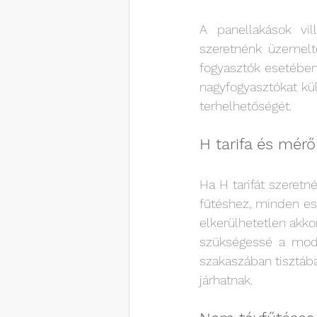
A panellakások vil
szeretnénk üzemelte
fogyasztók esetében 
nagyfogyasztókat kül
terhelhetőségét. 
H tarifa és mér
Ha H tarifát szeret
fűtéshez, minden es
elkerülhetetlen akko
szükségessé a moder
szakaszában tisztába
járhatnak. 