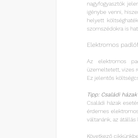
nagyfogyasztók jele
igénybe venni, hisz
helyett költséghaték
szomszédokra is hatá
Elektromos padlóf
Az elektromos pad
üzemeltetett, vizes 
Ez jelentős költség
Tipp: Családi házak
Családi házak esetén
érdemes elektromos c
váltanánk, az átállá
Következő cikkünkbe