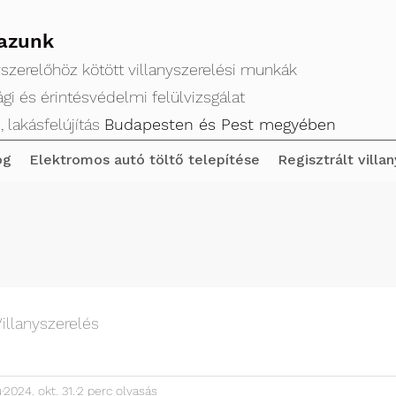
azunk
nyszerelőhöz kötött villanyszerelési munkák
gi és érintésvédelmi felülvizsgálat
, lakásfelújítás
Budapesten és Pest megyében
og
Elektromos autó töltő telepítése
Regisztrált villa
illanyszerelés
u
2024. okt. 31.
2 perc olvasás