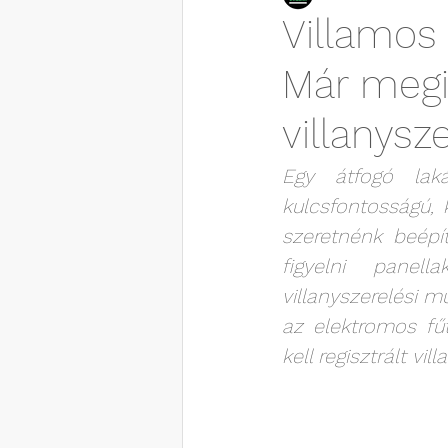
Villamos 
Már megin
villanysz
Egy átfogó laká
kulcsfontosságú, 
szeretnénk beépít
figyelni panel
villanyszerelési m
az elektromos fű
kell regisztrált vil