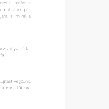
s H tarifát is 
emeltetése gáz 
ára is, mivel a 
ivattyú által 
a. 
jítást végzünk, 
ktromos fűtésre 