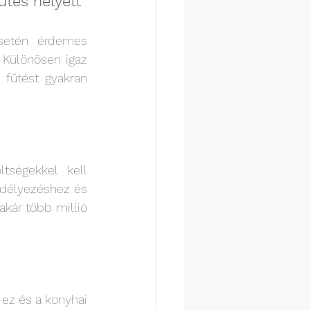
tés helyett 
setén érdemes 
 Különösen igaz 
fűtést gyakran 
ségekkel kell 
délyezéshez és 
ár több millió 
 ez és a konyhai 