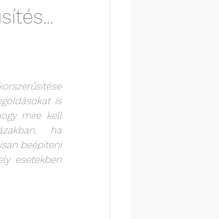
ítés...
szerűsítése 
goldásokat is 
ogy mire kell 
ázakban, ha 
isan beépíteni 
ly esetekben 