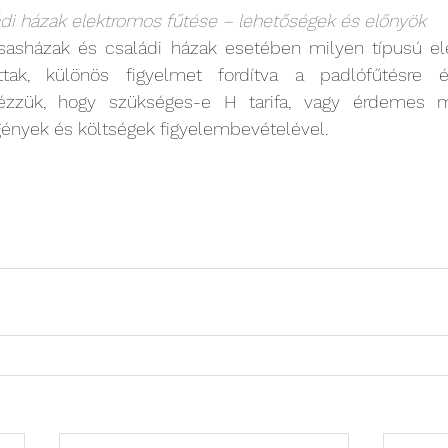
di házak elektromos fűtése – lehetőségek és előnyök 
rsasházak és családi házak esetében milyen típusú ele
tak, különös figyelmet fordítva a padlófűtésre és
ézzük, hogy szükséges-e H tarifa, vagy érdemes más
igények és költségek figyelembevételével.