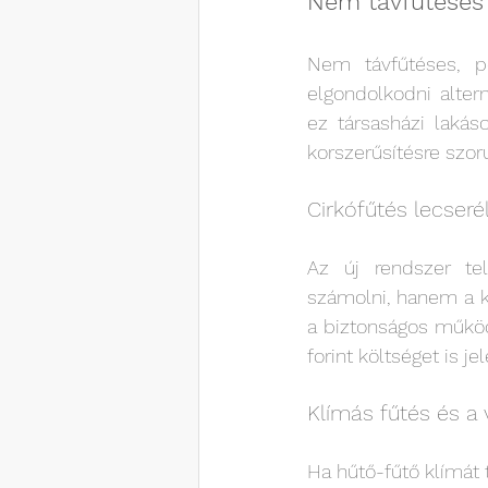
Nem távfűtéses 
Nem távfűtéses, p
elgondolkodni alter
ez társasházi lakás
korszerűsítésre szoru
Cirkófűtés lecser
Az új rendszer te
számolni, hanem a k
a biztonságos működ
forint költséget is j
Klímás fűtés és a v
Ha hűtő-fűtő klímát t