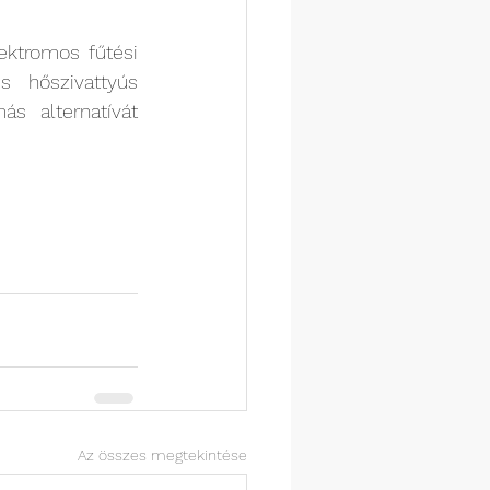
ktromos fűtési 
 hőszivattyús 
 alternatívát 
Az összes megtekintése