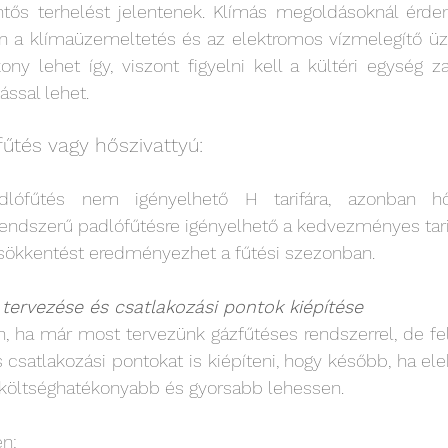
ntős terhelést jelentenek. Klímás megoldásoknál érdeme
en a klímaüzemeltetés és az elektromos vízmelegítő üz
ony lehet így, viszont figyelni kell a kültéri egység zaj
ssal lehet. 
űtés vagy hőszivattyú: 
lófűtés nem igényelhető H tarifára, azonban hősz
rendszerű padlófűtésre igényelhető a kedvezményes tarif
csökkentést eredményezhet a fűtési szezonban. 
 tervezése és csatlakozási pontok kiépítése 
, ha már most tervezünk gázfűtéses rendszerrel, de felú
satlakozási pontokat is kiépíteni, hogy később, ha ele
s költséghatékonyabb és gyorsabb lehessen. 
n: 