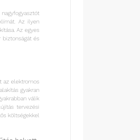
nagyfogyasztót 
ímát. Az ilyen 
ítása. Az egyes 
 biztonságát és 
t az elektromos 
akítás gyakran 
yakrabban válik 
ítás tervezési 
ős költségekkel 