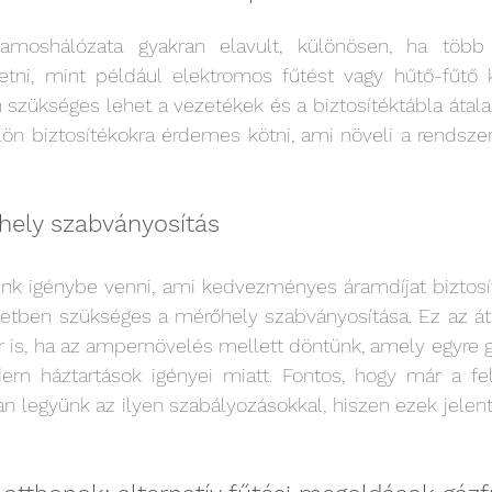
lamoshálózata gyakran elavult, különösen, ha több 
tni, mint például elektromos fűtést vagy hűtő-fűtő kl
szükséges lehet a vezetékek és a biztosítéktábla átalak
ön biztosítékokra érdemes kötni, ami növeli a rendszer
őhely szabványosítás
nénk igénybe venni, ami kedvezményes áramdíjat biztosí
etben szükséges a mérőhely szabványosítása. Ez az átal
r is, ha az ampernövelés mellett döntünk, amely egyre g
n háztartások igényei miatt. Fontos, hogy már a felúj
n legyünk az ilyen szabályozásokkal, hiszen ezek jelent