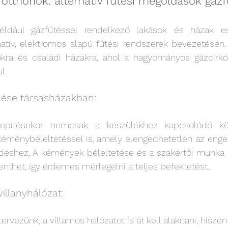
otthonok: alternatív fűtési megoldások gázfű
éldául gázfűtéssel rendelkező lakások és házak e
natív, elektromos alapú fűtési rendszerek bevezetésén.
okra és családi házakra, ahol a hagyományos gázcirkó 
l. 
élése társasházakban: 
lepítésekor nemcsak a készülékhez kapcsolódó költ
éménybéleltetéssel is, amely elengedhetetlen az enge
éshez. A kémények béleltetése és a szakértői munka ak
elenthet, így érdemes mérlegelni a teljes befektetést. 
illanyhálózat: 
ervezünk, a villamos hálózatot is át kell alakítani, hiszen