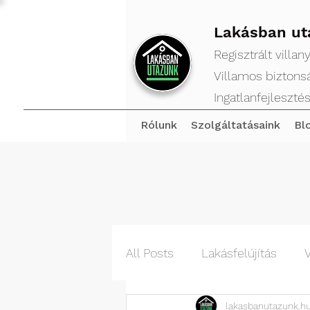
Lakásban ut
Regisztrált villa
Villamos biztonsá
Ingatlanfejlesztés
Rólunk
Szolgáltatásaink
Bl
All Posts
Lakásfelújítás
V
lakasbanutazunk.h