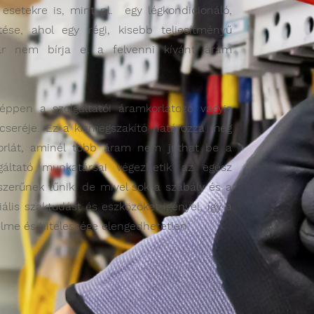
esetekre is, mint pl. egy légkondicionáló,
ése, ahol egy régi, kisebb teljesítményű
már nem bírja el a felvenni kívánt áram
képpen a szolgáltatói áramkorlátozó vagyis
 cseréje. Ez a kismegszakító határozza meg
korlát, aminél több áram nem juthat be a
lgáltató munkatársai végezhetik az egész
szerűnek tűnik, de mivel sok a szabály és a
ális szaktudást és eszközöket igényel, így a
rtelme és hitelessége elengedhetetlen.