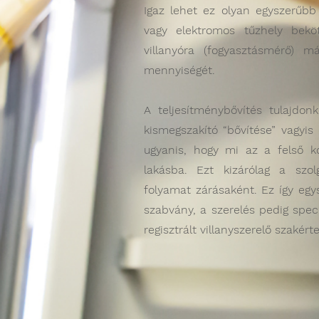
Igaz lehet ez olyan egyszerűbb 
vagy elektromos tűzhely beköt
villanyóra (fogyasztásmérő) 
mennyiségét.
A teljesítménybővítés tulajdon
kismegszakító “bővítése” vagyis
ugyanis, hogy mi az a felső 
lakásba. Ezt kizárólag a szo
folyamat zárásaként. Ez így egy
szabvány, a szerelés pedig speci
regisztrált villanyszerelő szaké