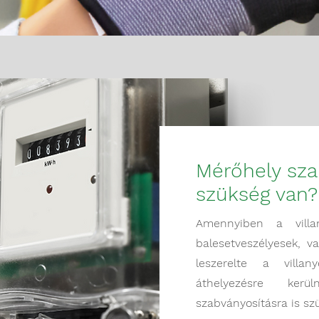
Mérőhely sza
szükség van
Amennyiben a villan
balesetveszélyesek, v
leszerelte a villan
áthelyezésre ker
szabványosításra is sz