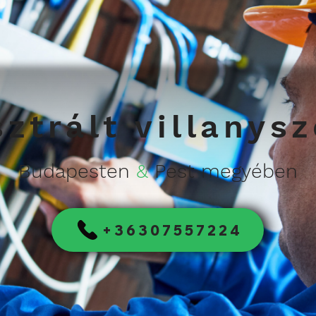
ztrált villanys
Budapesten
&
Pest megyében
+36307557224