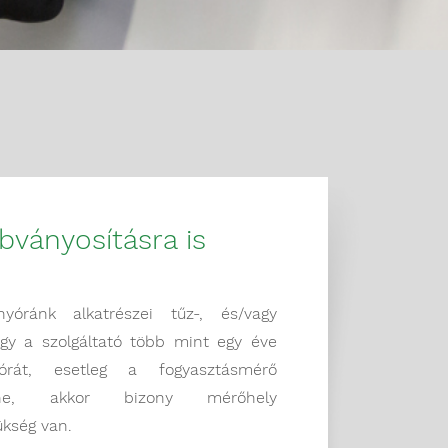
bványosításra is
?
yóránk alkatrészei tűz-, és/vagy
agy a szolgáltató több mint egy éve
yórát, esetleg a fogyasztásmérő
ülne, akkor bizony mérőhely
ükség van.