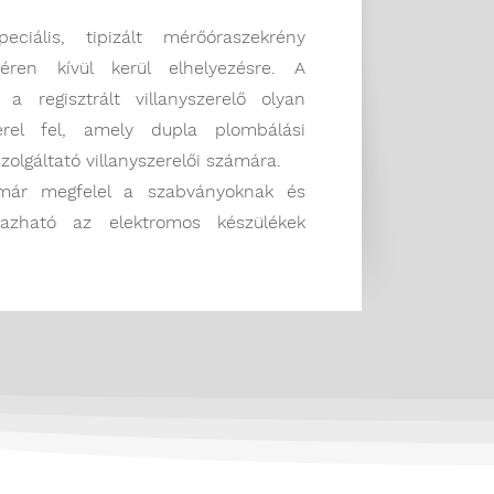
eciális, tipizált mérőóraszekrény
téren kívül kerül elhelyezésre. A
a regisztrált villanyszerelő olyan
erel fel, amely dupla plombálási
szolgáltató villanyszerelői számára.
már megfelel a szabványoknak és
mazható az elektromos készülékek