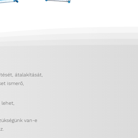
ését, átalakítását,
eket ismerő,
 lehet,
szükségünk van-e
esz.