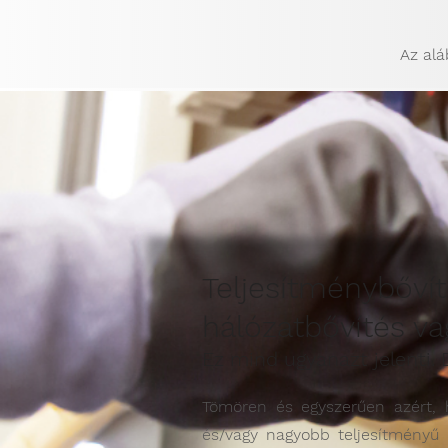
Az alá
Teljesítménybővít
hálózatbővítés v
Ez mind ugyanazt jelenti.
Tömören és egyszerűen azért, 
és/vagy nagyobb teljesítményű