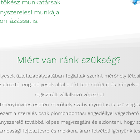
ítőkész munkatársak
lanyszerelési munkája
rnázással is.
Miért van ránk szükség?
lyesek üzletszabályzatában foglaltak szerint mérőhely létesít
z elosztói engedélyesek által előírt technológiát és irányelv
regisztrált vállalkozó végezhet.
ítménybővítés esetén mérőhely szabványosítás is szükséges
ezért a szerelés csak plombabontási engedéllyel végezhető.
illanyszerelő továbbá képes megvizsgálni és eldönteni, hogy 
lamossági fejlesztésre és mekkora áramfelvételi igényünk l