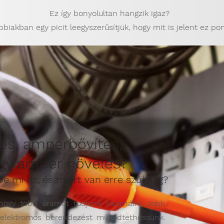
Ez így bonyolultan hangzik igaz?
bbiakban egy picit leegyszerűsítjük, hogy mit is jelent ez po
és, amperbővítés,
agy amper növelés?
 De mi ez, és miért van erre szükség?
hogy több áramot tudjunk használni, több
 elektromos berendezést működtethessünk.