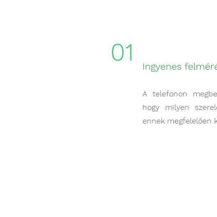
01
Ingyenes felméré
A telefonon megbes
hogy milyen szerel
ennek megfelelően k