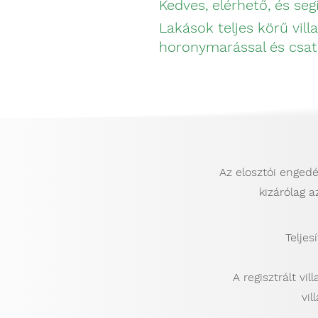
Kedves, elérhető,
és
seg
Lakások teljes körű vil
horonymarással és csato
Az elosztói engedé
kizárólag a
Teljes
A regisztrált v
vil