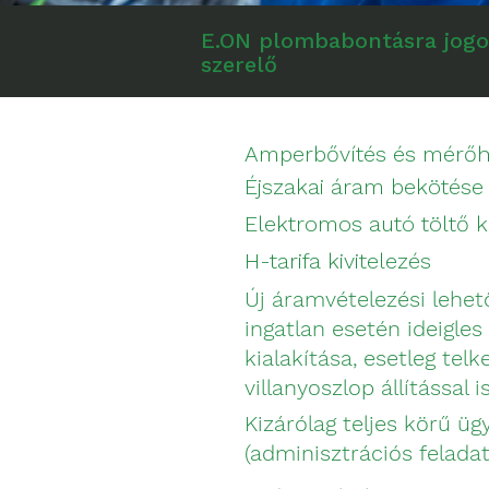
E.ON plombabontásra jog
szerelő
Amperbővítés és mérőh
Éjszakai áram bekötése
Elektromos autó töltő k
H-tarifa kivitelezés
Új áramvételezési lehető
ingatlan esetén ideigle
kialakítása, esetleg tel
villanyoszlop állítással is
Kizárólag teljes körű üg
(adminisztrációs felada