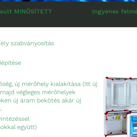
osult MINŐSÍTETT
Ingyenes felm
ely szabványosítás
iépítése
ség, új mérőhely kialakítása (itt új
s majd végleges mérőhelyek
keken új áram bekötés akár új
.
yintézéssel
tokkal együtt)