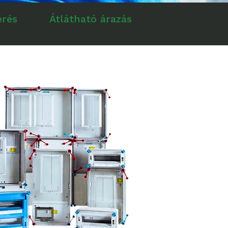
érés
Átlátható árazás