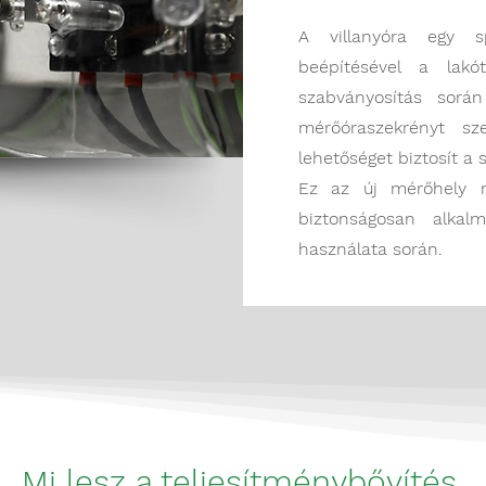
A villanyóra egy sp
beépítésével a lakó
szabványosítás során 
mérőóraszekrényt sz
lehetőséget biztosít a 
Ez az új mérőhely 
biztonságosan alkal
használata során.
Mi lesz a teljesítménybővítés