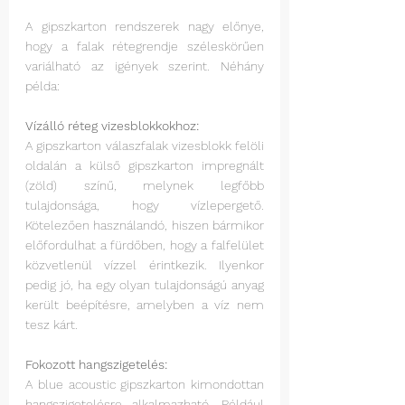
A gipszkarton rendszerek nagy előnye, 
hogy a falak rétegrendje széleskörűen 
variálható az igények szerint. Néhány 
példa: 
Vízálló réteg vizesblokkokhoz:  
A gipszkarton válaszfalak vizesblokk felöli 
oldalán a külső gipszkarton impregnált 
(zöld) színű, melynek legfőbb 
tulajdonsága, hogy vízlepergető. 
Kötelezően használandó, hiszen bármikor 
előfordulhat a fürdőben, hogy a falfelület 
közvetlenül vízzel érintkezik. Ilyenkor 
pedig jó, ha egy olyan tulajdonságú anyag 
került beépítésre, amelyben a víz nem 
tesz kárt. 
Fokozott hangszigetelés: 
A blue acoustic gipszkarton kimondottan 
hangszigetelésre alkalmazható. Például 