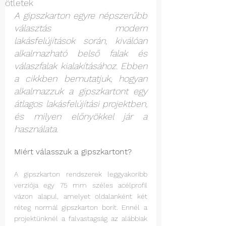
ötletek
A gipszkarton egyre népszerűbb 
választás modern 
lakásfelújítások során, kiválóan 
alkalmazható belső falak és 
válaszfalak kialakításához. Ebben 
a cikkben bemutatjuk, hogyan 
alkalmazzuk a gipszkartont egy 
átlagos lakásfelújítási projektben, 
és milyen előnyökkel jár a 
használata.
Miért válasszuk a gipszkartont? 
A gipszkarton rendszerek leggyakoribb 
verziója egy 75 mm széles acélprofil 
vázon alapul, amelyet oldalanként két 
réteg normál gipszkarton borít. Ennél a 
projektünknél a falvastagság az alábbiak 