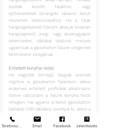
szobák közötti falakhoz, vagy 
ejtővezetékek (strangok) lakáson belüli 
részeinek dobozolásához. Ha a falak 
hangszigetelését fokozni akarjuk kiválóan 
hangszigetelő üveg- vagy ásványgyapot 
tekercseket, táblákat találunk, melyek 
ugyancsak a gipszkarton falunk üregeinek 
kitömésére szolgálnak. 
Erősített konyhai oldal: 
Ha nagyobb tömegű tárgyak lesznek 
rögzítve a gipszkarton falainkon, akkor 
érdemes erősített profilokat alkalmazni, 
illetve változtatni a falunk konyha felöli 
rétegein. Ha ugyanis a belső gipszkarton 
táblákat OSB táblákra cseréljük ki, akkor a 
falunk külsőre ugyan olyan esztétikus 
marad, viszont a bútorok felszerelését 
Telefonszám
Email
Facebook
Jelentkezés
nagyban megkönnyítjük. Nincs 
szükségünk előfúrásokra, dübelekre. 