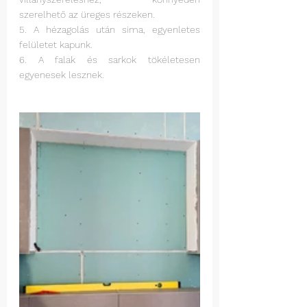
szerelhető az üreges részeken. 
5. A hézagolás után sima, egyenletes 
felületet kapunk. 
6. A falak és sarkok tökéletesen 
egyenesek lesznek. 