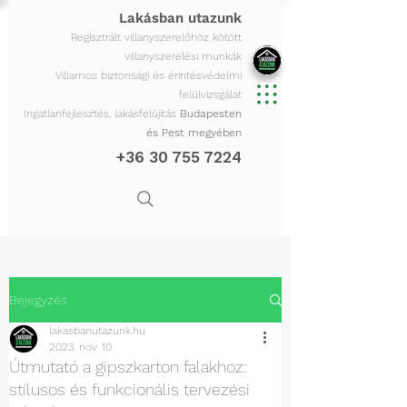
Lakásban utazunk
Regisztrált villanyszerelőhöz kötött
villanyszerelési munkák
Villamos biztonsági és érintésvédelmi
felülvizsgálat
Ingatlanfejlesztés, lakásfelújítás
Budapesten
és Pest megyében
+36 30 755 7224
Bejegyzés
lakasbanutazunk.hu
2023. nov. 10.
Útmutató a gipszkarton falakhoz:
stílusos és funkcionális tervezési