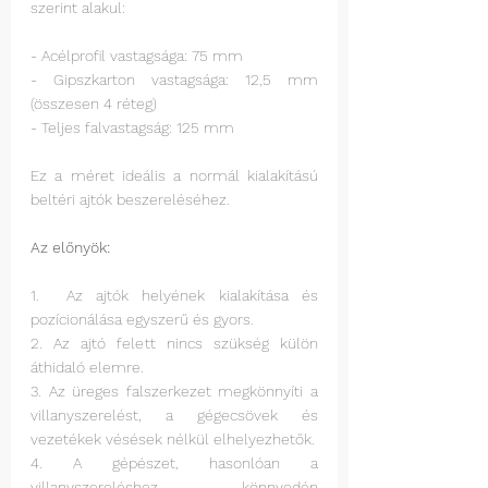
szerint alakul: 
- Acélprofil vastagsága: 75 mm 
- Gipszkarton vastagsága: 12,5 mm 
(összesen 4 réteg) 
- Teljes falvastagság: 125 mm 
Ez a méret ideális a normál kialakítású 
beltéri ajtók beszereléséhez. 
Az előnyök: 
1.  Az ajtók helyének kialakítása és 
pozícionálása egyszerű és gyors.
2. Az ajtó felett nincs szükség külön 
áthidaló elemre. 
3. Az üreges falszerkezet megkönnyíti a 
villanyszerelést, a gégecsövek és 
vezetékek vésések nélkül elhelyezhetők. 
4. A gépészet, hasonlóan a 
villanyszereléshez, könnyedén 